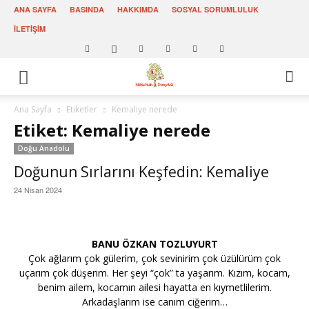
ANA SAYFA
BASINDA
HAKKIMDA
SOSYAL SORUMLULUK
İLETİŞİM
Ana Sayfa
Etiketler
Kemaliye nerede
Etiket: Kemaliye nerede
Doğu Anadolu
Doğunun Sırlarını Keşfedin: Kemaliye
24 Nisan 2024
BANU ÖZKAN TOZLUYURT
Çok ağlarım çok gülerim, çok sevinirim çok üzülürüm çok
uçarım çok düşerim. Her şeyi “çok” ta yaşarım. Kızım, kocam,
benim ailem, kocamın ailesi hayatta en kıymetlilerim.
Arkadaşlarım ise canım ciğerim…