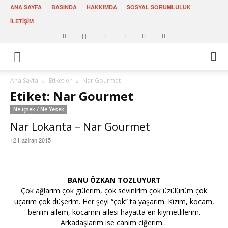
ANA SAYFA
BASINDA
HAKKIMDA
SOSYAL SORUMLULUK
İLETİŞİM
Ana Sayfa
Etiketler
Nar Gourmet
Etiket: Nar Gourmet
Ne İçsek / Ne Yesek
Nar Lokanta – Nar Gourmet
12 Haziran 2015
BANU ÖZKAN TOZLUYURT
Çok ağlarım çok gülerim, çok sevinirim çok üzülürüm çok
uçarım çok düşerim. Her şeyi “çok” ta yaşarım. Kızım, kocam,
benim ailem, kocamın ailesi hayatta en kıymetlilerim.
Arkadaşlarım ise canım ciğerim…