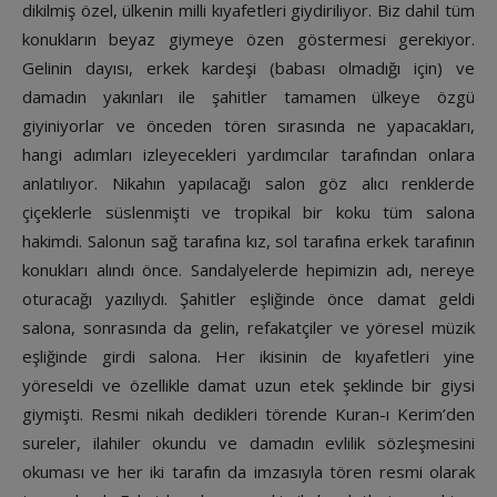
dikilmiş özel, ülkenin milli kıyafetleri giydiriliyor. Biz dahil tüm
konukların beyaz giymeye özen göstermesi gerekiyor.
Gelinin dayısı, erkek kardeşi (babası olmadığı için) ve
damadın yakınları ile şahitler tamamen ülkeye özgü
giyiniyorlar ve önceden tören sırasında ne yapacakları,
hangi adımları izleyecekleri yardımcılar tarafından onlara
anlatılıyor. Nikahın yapılacağı salon göz alıcı renklerde
çiçeklerle süslenmişti ve tropikal bir koku tüm salona
hakimdi. Salonun sağ tarafına kız, sol tarafına erkek tarafının
konukları alındı önce. Sandalyelerde hepimizin adı, nereye
oturacağı yazılıydı. Şahitler eşliğinde önce damat geldi
salona, sonrasında da gelin, refakatçiler ve yöresel müzik
eşliğinde girdi salona. Her ikisinin de kıyafetleri yine
yöreseldi ve özellikle damat uzun etek şeklinde bir giysi
giymişti. Resmi nikah dedikleri törende Kuran-ı Kerim’den
sureler, ilahiler okundu ve damadın evlilik sözleşmesini
okuması ve her iki tarafın da imzasıyla tören resmi olarak