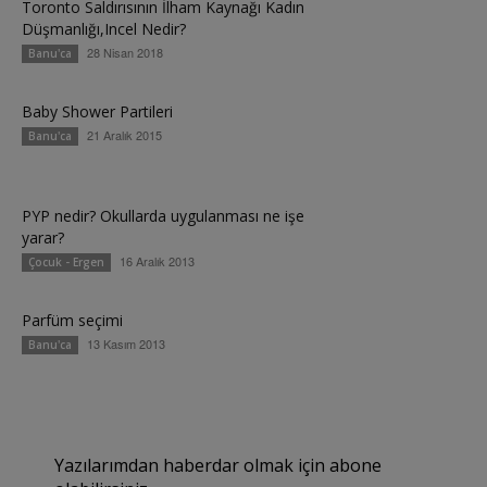
Toronto Saldırısının İlham Kaynağı Kadın
Düşmanlığı,Incel Nedir?
28 Nisan 2018
Banu'ca
Baby Shower Partileri
21 Aralık 2015
Banu'ca
PYP nedir? Okullarda uygulanması ne işe
yarar?
16 Aralık 2013
Çocuk - Ergen
Parfüm seçimi
13 Kasım 2013
Banu'ca
Yazılarımdan haberdar olmak için abone