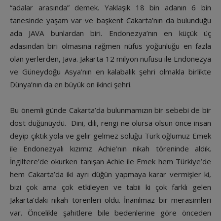
“adalar arasında” demek. Yaklaşık 18 bin adanın 6 bin
tanesinde yaşam var ve başkent Cakarta’nın da bulunduğu
ada JAVA bunlardan biri. Endonezya’nın en küçük üç
adasından biri olmasına rağmen nüfus yoğunluğu en fazla
olan yerlerden, Java. Jakarta 12 milyon nüfusu ile Endonezya
ve Güneydoğu Asya’nın en kalabalık şehri olmakla birlikte
Dünya’nın da en büyük on ikinci şehri.
Bu önemli günde Cakarta’da bulunmamızın bir sebebi de bir
dost düğünüydü. Dini, dili, rengi ne olursa olsun önce insan
deyip çıktık yola ve gelir gelmez soluğu Türk oğlumuz Emek
ile Endonezyalı kızımız Achie’nin nikah töreninde aldık.
İngiltere’de okurken tanışan Achie ile Emek hem Türkiye’de
hem Cakarta’da iki ayrı düğün yapmaya karar vermişler ki,
bizi çok ama çok etkileyen ve tabii ki çok farklı gelen
Jakarta’daki nikah törenleri oldu. İnanılmaz bir merasimleri
var. Öncelikle şahitlere bile bedenlerine göre önceden