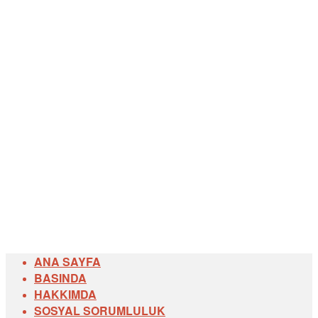
ANA SAYFA
BASINDA
HAKKIMDA
SOSYAL SORUMLULUK