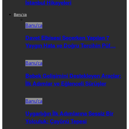
İstanbul Hikayeleri
Banu’ca
Banu’ca
Davet Elbisesi Seçerken Yapılan 7
Yaygın Hata ve Doğru Tercihin Püf…
Banu’ca
Bebek Gelişimini Destekleyen Araçlar:
İlk Adımlar ve Eğlenceli Sürüşler
Banu’ca
Uygarlığın İlk Adımlarına Sessiz Bir
Yolculuk: Çayönü Tepesi