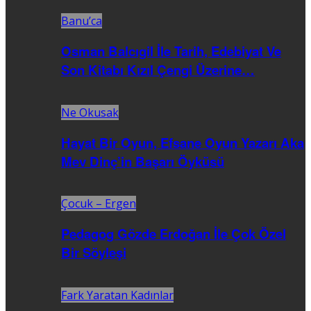
Banu’ca
Osman Balcıgil İle Tarih, Edebiyat Ve
Son Kitabı Kızıl Çengi Üzerine…
Ne Okusak
Hayat Bir Oyun, Efsane Oyun Yazarı Aka
Mev Dinç’in Başarı Öyküsü
Çocuk – Ergen
Pedagog Gözde Erdoğan İle Çok Özel
Bir Söyleşi
Fark Yaratan Kadınlar