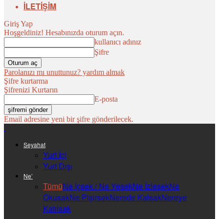
İLETİŞİM
Giriş Yap
Hoşgeldiniz! Hesabınızda oturum açın.
kullanıcı adınız
Şifre
Parolanızı mı unuttunuz? yardım almak
Şifre kurtarma
Şifrenizi Kurtarın
E-posta
Email adresine yeni bir şifre gönderilecek.
Seyahat
Yurt İçi
Yurt Dışı
Ne’
Tümü
Ne İçsek / Ne Yesek
Ne İzlesek
Ne
Okusak
Ne Pişirsek
Nerede Kalsak
Nereye
Katılsak