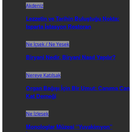
Akdeniz
Lezzetin ve Tarihin Buluştuğu Nokta:
Isparta İstasyon Restoran
Ne İçsek / Ne Yesek
Biryani Nedir, Biryani Nasıl Yapılır?
Nereye Katılsak
Organ Bağışı İçin Bir Umut: Canıma Can
Kat Derneği
Ne İzlesek
Monologlar Müzesi “Yuvakimyon”